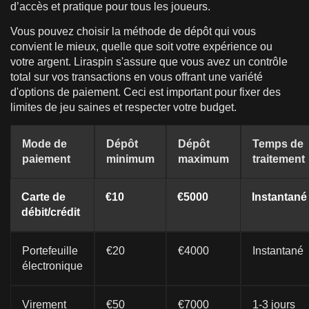
d’accès et pratique pour tous les joueurs.
Vous pouvez choisir la méthode de dépôt qui vous
convient le mieux, quelle que soit votre expérience ou
votre argent. Liraspin s'assure que vous avez un contrôle
total sur vos transactions en vous offrant une variété
d'options de paiement. Ceci est important pour fixer des
limites de jeu saines et respecter votre budget.
Mode de
Dépôt
Dépôt
Temps de
paiement
minimum
maximum
traitement
Carte de
€10
€5000
Instantané
débit/crédit
Portefeuille
€20
€4000
Instantané
électronique
Virement
€50
€7000
1-3 jours