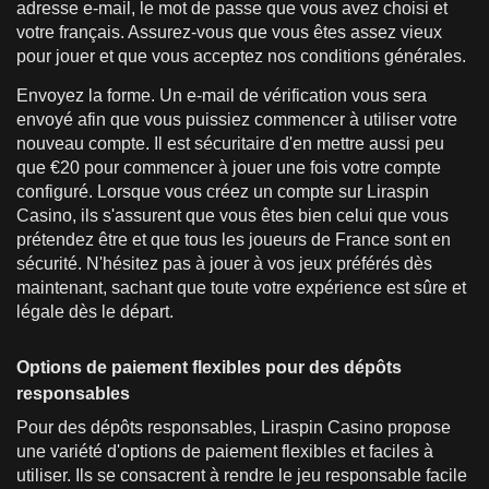
adresse e-mail, le mot de passe que vous avez choisi et
votre français. Assurez-vous que vous êtes assez vieux
pour jouer et que vous acceptez nos conditions générales.
Envoyez la forme. Un e-mail de vérification vous sera
envoyé afin que vous puissiez commencer à utiliser votre
nouveau compte. Il est sécuritaire d'en mettre aussi peu
que €20 pour commencer à jouer une fois votre compte
configuré. Lorsque vous créez un compte sur Liraspin
Casino, ils s'assurent que vous êtes bien celui que vous
prétendez être et que tous les joueurs de France sont en
sécurité. N'hésitez pas à jouer à vos jeux préférés dès
maintenant, sachant que toute votre expérience est sûre et
légale dès le départ.
Options de paiement flexibles pour des dépôts
responsables
Pour des dépôts responsables, Liraspin Casino propose
une variété d'options de paiement flexibles et faciles à
utiliser. Ils se consacrent à rendre le jeu responsable facile