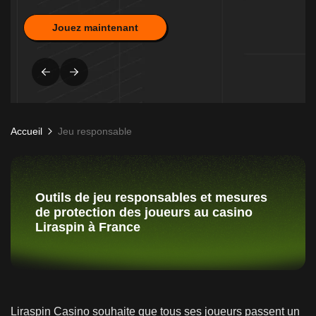
Jouez maintenant
Accueil
Jeu responsable
Outils de jeu responsables et mesures
de protection des joueurs au casino
Liraspin à France
Liraspin Casino souhaite que tous ses joueurs passent un