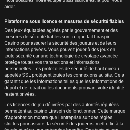
incontrôlables, notre équipe d'assistance est là pour vous
aider.
Plateforme sous licence et mesures de sécurité fiables
Des jeux équitables agréés par le gouvernement et des
mesures de sécurité fiables sont ce que fait Liraspin
Casino pour assurer la sécurité des joueurs et de leurs
informations privées. Vous pouvez jouer à des jeux en
toute sécurité car une technologie de cryptage avancée
protège toutes vos transactions et informations
personnelles. Les protocoles de sécurité de haut niveau
appelés SSL protègent toutes les connexions au site. Cela
garantit que les informations telles que les informations de
dépôt et de retrait ou les documents prouvant votre identité
restent privées.
Les licences de jeu délivrées par des autorités réputées
permettent au casino Liraspin de fonctionner. Cette marque
d’approbation montre que l’entreprise suit des règles
strictes pour assurer la sécurité des joueurs, mettre fin à la