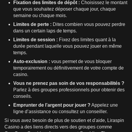
Fixation des limites de dépôt :
Choisissez le montant
que vous souhaitez déposer chaque jour, chaque
semaine ou chaque mois.
Limites de perte :
Dites combien vous pouvez perdre
dans un certain laps de temps.
Limites de session :
Fixez des limites quant à la
durée pendant laquelle vous pouvez jouer en même
temps.
Auto-exclusion :
vous permet de vous bloquer
temporairement ou définitivement de votre compte de
casino.
Vous ne prenez pas soin de vos responsabilités ?
Parlez à des groupes professionnels pour obtenir des
conseils.
Emprunter de l’argent pour jouer ?
Appelez une
ligne d’assistance ou consultez un conseiller.
Si vous avez besoin de plus de soutien et d'aide, Liraspin
Casino a des liens directs vers des groupes comme