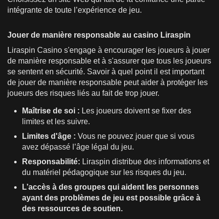
intégrante de toute l’expérience de jeu.
Jouer de manière responsable au casino Liraspin
Liraspin Casino s'engage à encourager les joueurs à jouer
de manière responsable et à s'assurer que tous les joueurs
se sentent en sécurité. Savoir à quel point il est important
de jouer de manière responsable peut aider à protéger les
joueurs des risques liés au fait de trop jouer.
Maîtrise de soi :
Les joueurs doivent se fixer des
limites et les suivre.
Limites d'âge :
Vous ne pouvez jouer que si vous
avez dépassé l’âge légal du jeu.
Responsabilité:
Liraspin distribue des informations et
du matériel pédagogique sur les risques du jeu.
L’accès à des groupes qui aident les personnes
ayant des problèmes de jeu est possible grâce à
des ressources de soutien.