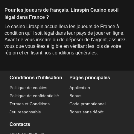
Pour les joueurs de français, Liraspin Casino est-il
légal dans France ?
Le casino Liraspin accueillera les joueurs de France à
condition qu'il soit légal dans leur pays de jouer en ligne.
Avant de vous inscrire ou de déposer de l'argent, assurez-
vous que vous êtes éligible en vérifiant les lois de votre
région et en lisant nos conditions générales.
Conditions d'utilisation
Pages principales
Politique de cookies
Application
Politique de confidentialité
Bonus
Termes et Conditions
Code promotionnel
Jeu responsable
Bonus sans dépôt
Contacts