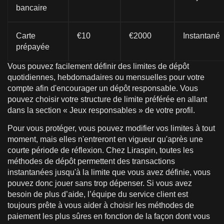
bancaire
Carte
€10
€2000
Instantané
prépayée
Vous pouvez facilement définir des limites de dépôt
quotidiennes, hebdomadaires ou mensuelles pour votre
compte afin d'encourager un dépôt responsable. Vous
pouvez choisir votre structure de limite préférée en allant
dans la section « Jeux responsables » de votre profil.
Pour vous protéger, vous pouvez modifier vos limites à tout
moment, mais elles n'entreront en vigueur qu'après une
courte période de réflexion. Chez Liraspin, toutes les
méthodes de dépôt permettent des transactions
instantanées jusqu'à la limite que vous avez définie, vous
pouvez donc jouer sans trop dépenser. Si vous avez
besoin de plus d’aide, l’équipe du service client est
toujours prête à vous aider à choisir les méthodes de
paiement les plus sûres en fonction de la façon dont vous