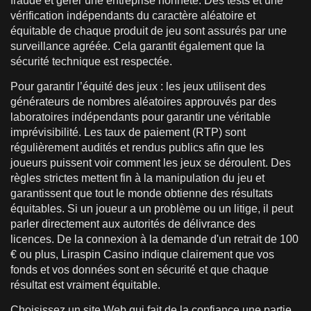
fraude et gérer une entreprise honnête. Des tests et une
vérification indépendants du caractère aléatoire et
équitable de chaque produit de jeu sont assurés par une
surveillance agréée. Cela garantit également que la
sécurité technique est respectée.
Pour garantir l’équité des jeux : les jeux utilisent des
générateurs de nombres aléatoires approuvés par des
laboratoires indépendants pour garantir une véritable
imprévisibilité. Les taux de paiement (RTP) sont
régulièrement audités et rendus publics afin que les
joueurs puissent voir comment les jeux se déroulent. Des
règles strictes mettent fin à la manipulation du jeu et
garantissent que tout le monde obtienne des résultats
équitables. Si un joueur a un problème ou un litige, il peut
parler directement aux autorités de délivrance des
licences. De la connexion à la demande d'un retrait de 100
€ ou plus, Liraspin Casino indique clairement que vos
fonds et vos données sont en sécurité et que chaque
résultat est vraiment équitable.
Choisissez un site Web qui fait de la confiance une partie