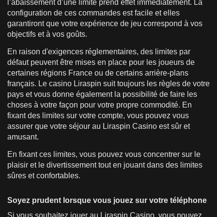
l’abaissement d’une limite prend effet immédiatement. La
configuration de ces commandes est facile et elles
garantiront que votre expérience de jeu correspond à vos
objectifs et à vos goûts.
En raison d'exigences réglementaires, des limites par
défaut peuvent être mises en place pour les joueurs de
certaines régions France ou de certains arrière-plans
français. Le casino Liraspin suit toujours les règles de votre
pays et vous donne également la possibilité de faire les
choses à votre façon pour votre propre commodité. En
fixant des limites sur votre compte, vous pouvez vous
assurer que votre séjour au Liraspin Casino est sûr et
amusant.
En fixant ces limites, vous pouvez vous concentrer sur le
plaisir et le divertissement tout en jouant dans des limites
sûres et confortables.
Soyez prudent lorsque vous jouez sur votre téléphone
Si vous souhaitez jouer au Liraspin Casino, vous pouvez